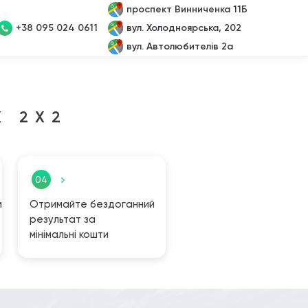
проспект Винниченка 11Б
+38 095 024 0611
вул. Холодноярська, 202
вул. Автолюбителів 2а
К 2Х2
04
м
Отримайте бездоганний
результат за
мінімальні кошти