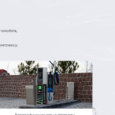
томобіля,
омплексу.
Багатофункціональні апарати