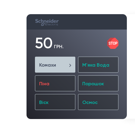
50
ГРН.
Комахи
М'яка Вода
Піна
Порошок
Віск
Осмос