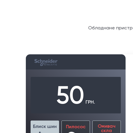
Обладнане пристроє
50
ГРН.
Омивач
Блиск шин
Пилосос
скла