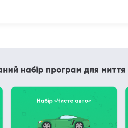
ний набір програм для миття
Набір «Чисте авто»