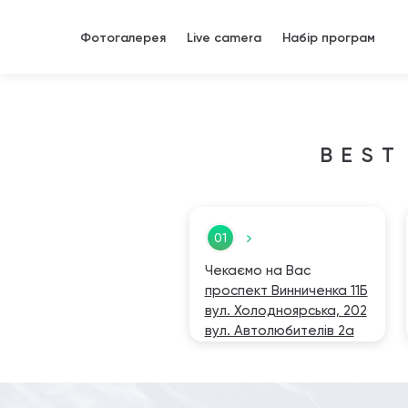
Перейти к основному содержанию
Фотогалерея
Live camera
Набір програм
BEST
01
Чекаємо на Вас
проспект Винниченка 11Б
вул. Холодноярська, 202
вул. Автолюбителів 2а