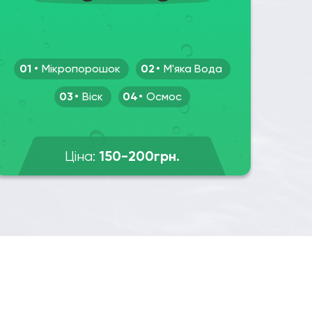
01
Мікропорошок
02
М'яка Вода
03
Віск
04
Осмос
150-200грн.
Ціна: